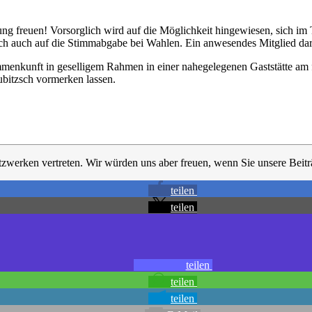
g freuen! Vorsorglich wird auf die Möglichkeit hingewiesen, sich im T
sich auch auf die Stimmabgabe bei Wahlen. Ein anwesendes Mitglied darf
mmenkunft in geselligem Rahmen in einer nahegelegenen Gaststätte am f
ubitzsch vormerken lassen.
tzwerken vertreten. Wir würden uns aber freuen, wenn Sie unsere Beiträ
teilen
teilen
teilen
teilen
teilen