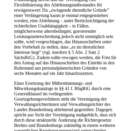
Flexibilisierung des Ablehnungstatbestandes für
erwägenswert: Da „zwingende dienstliche Gründe”
einer Verlängerung kaum je einmal entgegenstehen
werden, eine Ablehnung – unter Berücksichtigung der
richterlichen Unabhängigkeit – in Fällen,
möglicherweise altersbedingter, gravierender
Leistungsunterschreitung jedoch nicht unmöglich sein
sollte, wird vorgeschlagen, das Hinausschieben unter
den Vorbehalt zu stellen, dass „es im dienstlichen
Interesse liegt” (vgl. insofern § 5 Abs. 2 Satz 2
SächsRiG). Zudem sollte erwogen werden, die Frist für
den Antrag auf das Hinausschieben des Eintritts in den
Ruhestand aus personalplanerischen Gründen von
sechs Monaten auf ein Jahr hinaufzusetzen.
Einer Ersetzung der Mitbestimmungs- und
Mitwirkungskataloge in §§ 41 f. BbgRiG durch eine
Generalklausel im vorliegenden
Gesetzgebungsverfahren steht die Vereinigung der
Verwaltungsrichterinnen und Verwaltungsrichter des
Landes Brandenburg ablehnend gegenüber. Dagegen
spricht aus Sicht der Vereinigung maßgeblich, dass sich
durch diese strukturelle Änderung die Richtergesetze
Berlins und Brandenburgs zukünftig in einem weiteren
wesentlichen Regelungsgegenstand unterscheiden