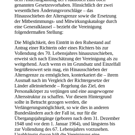
genannten Gesetzesvorhaben. Hinsichtlich der zwei
wesentlichen Änderungsvorschläge – das
Hinausschieben der Altersgrenze sowie die Ersetzung
der Mitbestimmungs- und Mitwirkungskataloge durch
eine Generalklausel – bezieht die Vereinigung
folgendermaßen Stellung:
Die Möglichkeit, den Eintritt in den Ruhestand auf
Antrag einer Richterin oder eines Richters bis zur
Vollendung des 70. Lebensjahres hinauszuschieben,
erweist sich nach Einschätzung der Vereinigung als zu
weitgehend. Auch wenn es im Grundsatz und Einzelfall
begrüßenswert sein mag, ein Hinausschieben der
Altersgrenze zu ermöglichen, konterkariert die – ihrem
Ausmaß nach im Vergleich der Richtergesetze der
Länder alleinstehende – Regelung das Ziel, den
Personalkörper zu verjüngen und eine ausgewogene
Altersstruktur zu schaffen. Vor diesem Hintergrund
sollte in Betracht gezogen werden, die
Verlängerungsmöglichkeit, so wie dies in anderen
Bundesländern auch der Fall ist, nur für die
Übergangsjahrgänge (geboren nach dem 31. Dezember
1948 und vor dem 1. Januar 1964), und längstens bis
zur Vollendung des 67. Lebensjahres vorzusehen.
Unabhängig davon hält die Vereinigung eine