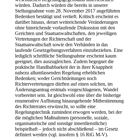
würden. Dadurch würden die bereits in unserer
Stellungnahme vom 28. November 2017 angeführten
Bedenken bestätigt und vertieft. Kritisch erscheint es
darüber hinaus, derart weitreichende Veränderungen
ohne hinreichende vorlaufende Diskussion mit den
Gerichten und Staatsanwaltschaften, den jeweiligen
Vertretungen der Richterschaft und der
Staatsanwaltschaft sowie den Verbänden in das
laufende Gesetzgebungsverfahren einzubeziehen. Eine
lediglich schriftliche Stellungnahme erscheint kaum
geeignet, dies auszugleichen. Zudem begegnet die
praktische Handhabbarkeit der in ihrer Knappheit
nahezu allumfassenden Regelung erheblichen
Bedenken; weder Gerichtsleitungen noch
Richtervertretungen dürften auf einen solchen, im
Änderungsantrag erstmals vorgeschlagenen, Wandel
vorbereitet sein. Ist gleichwohl eine über die bisherige
enumerative Auflistung hinausgehende Mitbestimmung
des Richterrates erwünscht, so sollte eine
Regelungstechnik zumindest erwogen werden, bei der
die möglichen Maßnahmen (personelle, soziale,
organisatorische und sonstige innerdienstliche)
beispielhaft – jedoch nicht abschließend – im Gesetz
definiert werden (vgl. insofern § 16 RiG M-V).