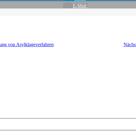
E-Mail
hung von Asylklageverfahren
Nächs